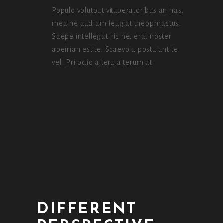
Populo volutpat vituperatoribus an has,
mea ne audiam feugiat theophrastus.
Saepe intellegat his ne, erat noster
apeirian est te. Scaevola postulant te
vel. Pri odio altera alterum at
DIFFERENT