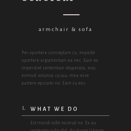
armchair & sofa
Per oportere conceptam cu, impedit
oportere argumentum ea nec. Eum ex
imperdiet sententiae vituperata, eius
eirmod volumus cu usu, mea esse
partem epicurei no. Eam cu eos.
WHAT WE DO
Est mundi tollit nostrud no. Ex ius
verterem iudicabit. An ipsum labores