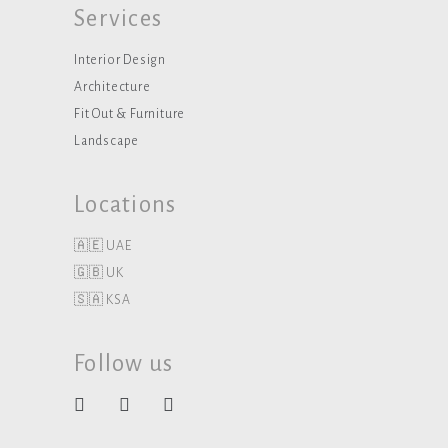
Services
Interior Design
Architecture
Fit Out & Furniture
Landscape
Locations
🇦🇪 UAE
🇬🇧 UK
🇸🇦 KSA
Follow us