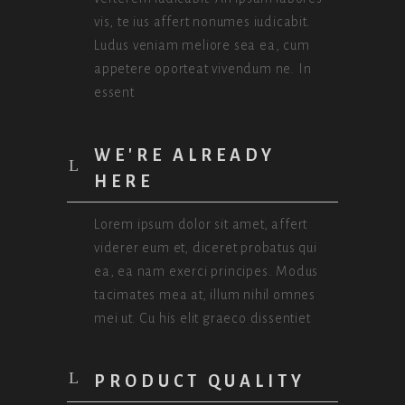
vis, te ius affert nonumes iudicabit.
Ludus veniam meliore sea ea, cum
appetere oporteat vivendum ne. In
essent
WE'RE ALREADY
HERE
Lorem ipsum dolor sit amet, affert
viderer eum et, diceret probatus qui
ea, ea nam exerci principes. Modus
tacimates mea at, illum nihil omnes
mei ut. Cu his elit graeco dissentiet
PRODUCT QUALITY