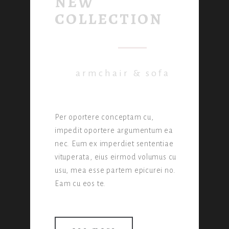
NEW
COLLECTION
armchair & sofa
Per oportere conceptam cu,
impedit oportere argumentum ea
nec. Eum ex imperdiet sententiae
vituperata, eius eirmod volumus cu
usu, mea esse partem epicurei no.
Eam cu eos te.