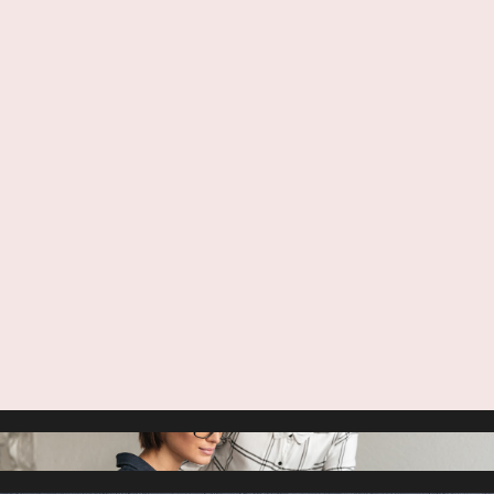
Per oportere conceptam cu, impedit
oportere argumentum ea nec. Eum ex
imperdiet sententiae vituperata
see more