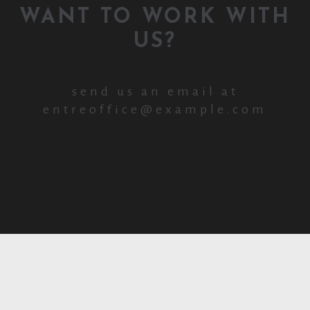
WANT TO WORK WITH
US?
send us an email at
entreoffice@example.com