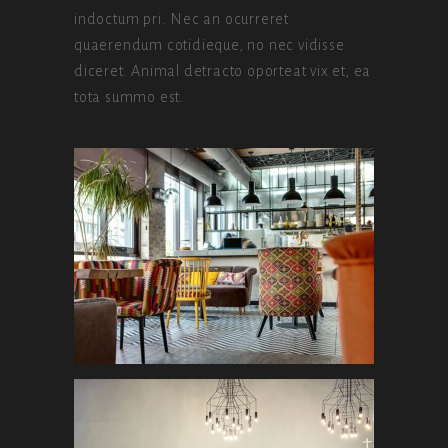
indoctum pri. Nec an ocurreret
quaerendum cotidieque, no nec vidisse
diceret. Animal detracto oporteat vix et, ea
tota summo est.