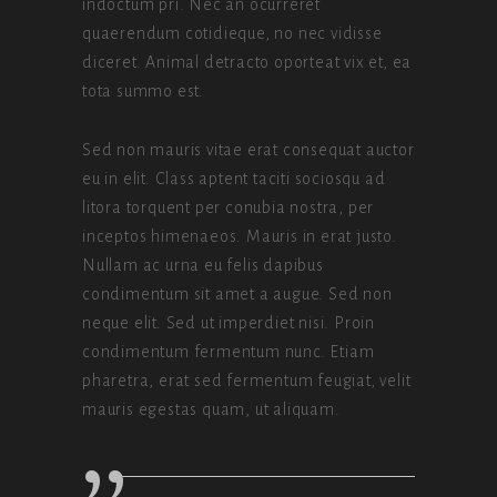
indoctum pri. Nec an ocurreret
quaerendum cotidieque, no nec vidisse
diceret. Animal detracto oporteat vix et, ea
tota summo est.
Sed non mauris vitae erat consequat auctor
eu in elit. Class aptent taciti sociosqu ad
litora torquent per conubia nostra, per
inceptos himenaeos. Mauris in erat justo.
Nullam ac urna eu felis dapibus
condimentum sit amet a augue. Sed non
neque elit. Sed ut imperdiet nisi. Proin
condimentum fermentum nunc. Etiam
pharetra, erat sed fermentum feugiat, velit
mauris egestas quam, ut aliquam.