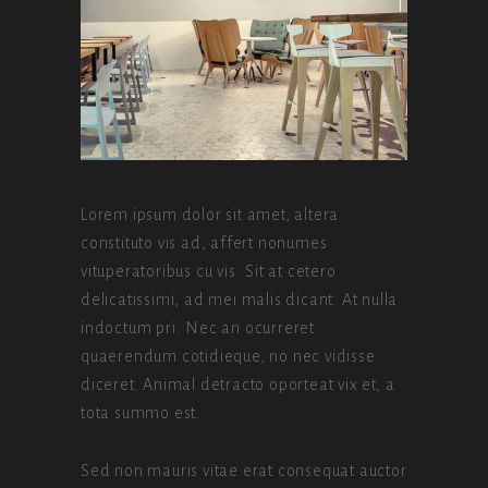
Lorem ipsum dolor sit amet, altera
constituto vis ad, affert nonumes
vituperatoribus cu vis. Sit at cetero
delicatissimi, ad mei malis dicant. At nulla
indoctum pri. Nec an ocurreret
quaerendum cotidieque, no nec vidisse
diceret. Animal detracto oporteat vix et, a
tota summo est.
Sed non mauris vitae erat consequat auctor