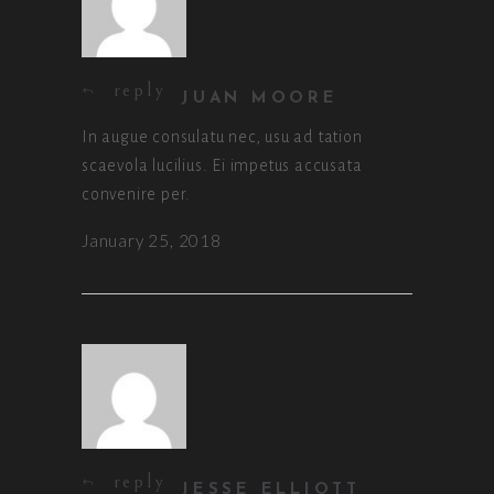
reply
JUAN MOORE
In augue consulatu nec, usu ad tation
scaevola lucilius. Ei impetus accusata
convenire per.
January 25, 2018
reply
JESSE ELLIOTT