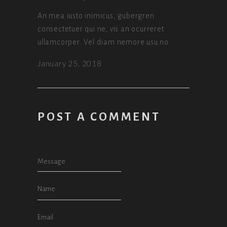
An mea iusto inimicus, gubergren
consectetuer qui ne, vis an ocurreret
ullamcorper. Vel diam nemore usu no.
January 25, 2018
POST A COMMENT