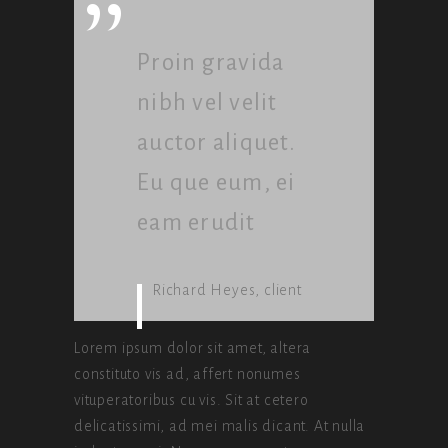
”
Proin gravida
nibh vel velit
auctor aliquet.
Eu que eum, ei
eam erudit
Richard Heyes, client
Lorem ipsum dolor sit amet, altera
constituto vis ad, affert nonumes
vituperatoribus cu vis. Sit at cetero
delicatissimi, ad mei malis dicant. At nulla